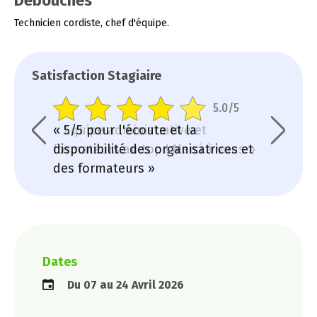
Débouchés
Technicien cordiste, chef d'équipe.
Satisfaction Stagiaire
4.0/5
5.0/5
« Equipe administrative et
« 5/5 pour l'écoute et la
« Très b
formateurs au top ! Merci à vous »
disponibilité des organisatrices et
mes atte
des formateurs »
au RDV. M
Dates
Du 07 au 24 Avril 2026