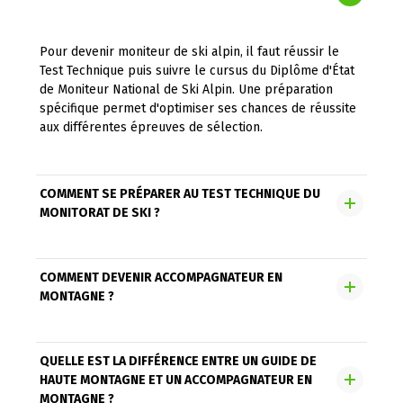
Pour devenir moniteur de ski alpin, il faut réussir le
Test Technique puis suivre le cursus du Diplôme d'État
de Moniteur National de Ski Alpin. Une préparation
spécifique permet d'optimiser ses chances de réussite
aux différentes épreuves de sélection.
COMMENT SE PRÉPARER AU TEST TECHNIQUE DU
MONITORAT DE SKI ?
La préparation au Test Technique permet de travailler
COMMENT DEVENIR ACCOMPAGNATEUR EN
les aspects physiques, techniques et mentaux
MONTAGNE ?
indispensables pour réussir cette épreuve exigeante.
Des entraînements spécifiques ainsi que des mises en
situation permettent aux candidats d'évaluer leur
Pour devenir accompagnateur en montagne, il est
QUELLE EST LA DIFFÉRENCE ENTRE UN GUIDE DE
niveau avant l'examen.
nécessaire de réussir les épreuves probatoires
HAUTE MONTAGNE ET UN ACCOMPAGNATEUR EN
donnant accès à la formation du Diplôme d'État
MONTAGNE ?