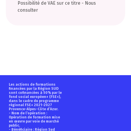
Possibilité de VAE sur ce titre - Nous
consulter
Les actions de formations
financées par la Région SUD
sont cofinancées à 50% par le
fond social européen+ (FSE+),
dans le cadre du programme
régional FSE+ 2021-2027
Provence-Alpes-Côte d’Azur.
- Nom de l’opération :
Opération de formation mise
en œuvre par voie de marché
public.
- Bénéficiaire : Région Sud