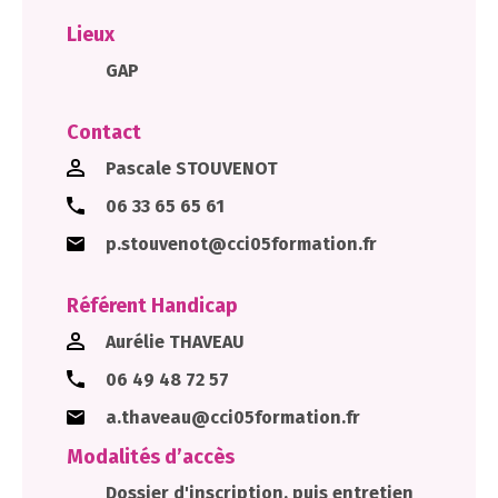
Lieux
GAP
Contact
Pascale STOUVENOT
06 33 65 65 61
p.stouvenot@cci05formation.fr
Référent Handicap
Aurélie THAVEAU
06 49 48 72 57
a.thaveau@cci05formation.fr
Modalités d’accès
Dossier d'inscription, puis entretien