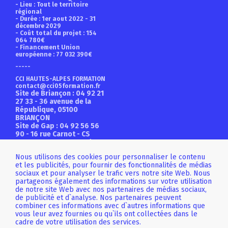
- Lieu : Tout le territoire
régional
- Durée : 1er aout 2022 - 31
décembre 2029
- Coût total du projet : 154
064 780€
- Financement Union
européenne : 77 032 390€
-----
CCI HAUTES-ALPES FORMATION
contact@cci05formation.fr
Site de Briançon
: 04 92 21
27 33 - 36 avenue de la
République, 05100
BRIANÇON
Site de Gap
: 04 92 56 56
90 - 16 rue Carnot - CS
96006, 05001 GAP cedex
Nous utilisons des cookies pour personnaliser le contenu
et les publicités, pour fournir des fonctionnalités de médias
sociaux et pour analyser le trafic vers notre site Web. Nous
partageons également des informations sur votre utilisation
de notre site Web avec nos partenaires de médias sociaux,
Téléchargez notre
de publicité et d`analyse. Nos partenaires peuvent
catalogue complet
combiner ces informations avec d`autres informations que
vous leur avez fournies ou qu`ils ont collectées dans le
Téléchargez le catalogue
cadre de votre utilisation des services.
des formations courtes