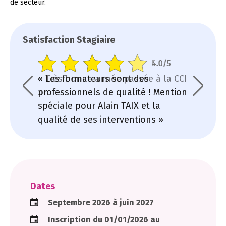
de secteur.
Satisfaction Stagiaire
5.0/5
4.0/5
« Très bonne année passée à la CCI
« Les formateurs sont des
« Très b
»
professionnels de qualité ! Mention
»
spéciale pour Alain TAIX et la
qualité de ses interventions »
Dates
Septembre 2026 à juin 2027
Inscription du 01/01/2026 au