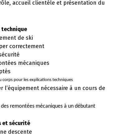
rôle, accueil client
è
le et présentation du
 technique
ement de ski
per correctement
sécurité
montées mécaniques
ptés
du corps pour les explications techniques
er l’équipement nécessaire à un cours de
 des remontées mécaniques à un dé
butant
 et sécurité
une descente