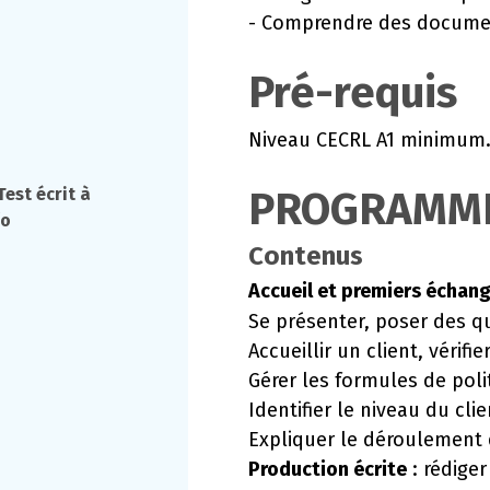
- Comprendre des documen
Pré-requis
Niveau CECRL A1 minimum
est écrit à
PROGRAMM
/o
Contenus
Accueil et premiers é
chan
Se pr
ésenter, poser des q
Accueillir un client, vérifi
Gérer les formules de poli
Identifier le niveau du clie
Expliquer le déroulement
Production écrite
: rédige