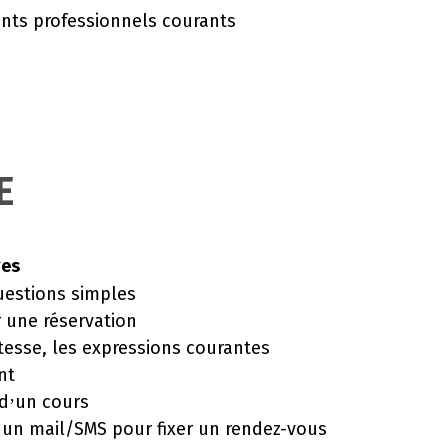
ts professionnels courants
.
E
ges
uestions simples
er une réservation
tesse, les expressions courantes
nt
 d
un cours
’
r un mail/SMS pour fixer un rendez-vous