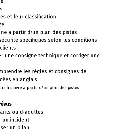
ue
es
es et leur classification
ge
nne à
partir d
un plan des pistes
’
écurité spécifiques selon les conditions
clients
er une consigne technique et corriger une
mprendre les r
è
gles et consignes de
igé
es en anglais
urs à suivre à
partir d
un plan des pistes
’
révus
ants ou d
adultes
’
 un incident
ser un bilan