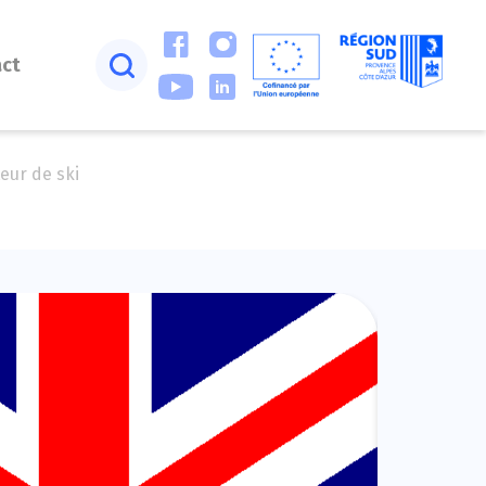
act
eur de ski