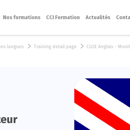
Nos formations
CCI Formation
Actualités
Cont
ons langues
Training detail page
CLOE Anglais - Monit
teur