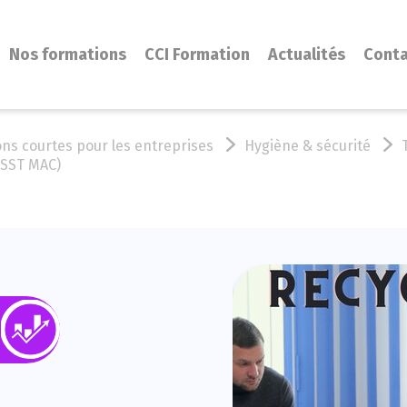
Nos formations
CCI Formation
Actualités
Cont
ns courtes pour les entreprises
Hygiène & sécurité
(SST MAC)