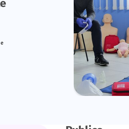
te
de