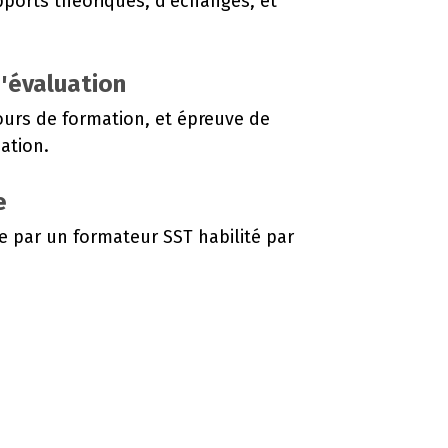
pports théoriques, d'échanges, et
d'évaluation
ours de formation, et épreuve de
mation.
e
e par un formateur SST habilité par