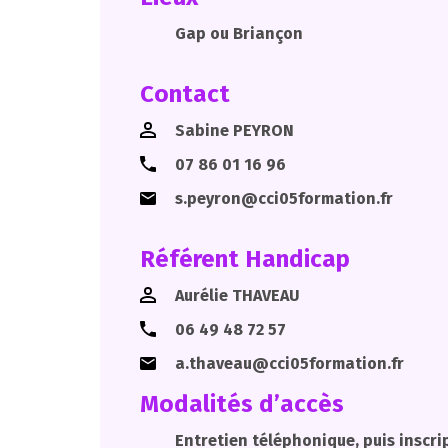
Gap ou Briançon
Contact
Sabine PEYRON
07 86 01 16 96
s.peyron@cci05formation.fr
Référent Handicap
Aurélie THAVEAU
06 49 48 72 57
a.thaveau@cci05formation.fr
Modalités d’accès
Entretien téléphonique, puis inscri