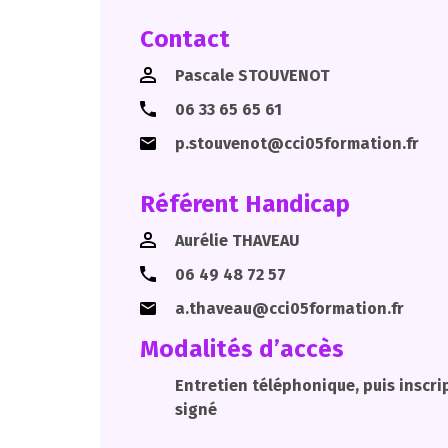
Contact
Pascale STOUVENOT
06 33 65 65 61
p.stouvenot@cci05formation.fr
Référent Handicap
Aurélie THAVEAU
06 49 48 72 57
a.thaveau@cci05formation.fr
Modalités d’accès
Entretien téléphonique, puis inscri
signé