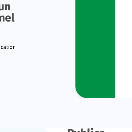
un
nel
ication