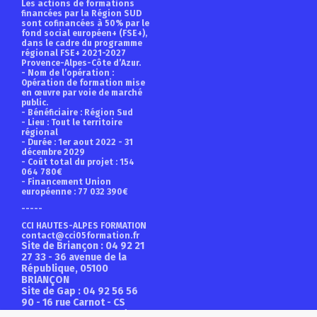
Les actions de formations
financées par la Région SUD
sont cofinancées à 50% par le
fond social européen+ (FSE+),
dans le cadre du programme
régional FSE+ 2021-2027
Provence-Alpes-Côte d’Azur.
- Nom de l’opération :
Opération de formation mise
en œuvre par voie de marché
public.
- Bénéficiaire : Région Sud
- Lieu : Tout le territoire
régional
- Durée : 1er aout 2022 - 31
décembre 2029
- Coût total du projet : 154
064 780€
- Financement Union
européenne : 77 032 390€
-----
CCI HAUTES-ALPES FORMATION
contact@cci05formation.fr
Site de Briançon
: 04 92 21
27 33 - 36 avenue de la
République, 05100
BRIANÇON
Site de Gap
: 04 92 56 56
90 - 16 rue Carnot - CS
96006, 05001 GAP cedex